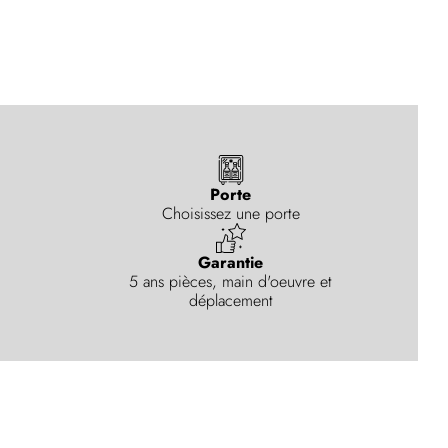
Porte
Choisissez une porte
Garantie
5 ans pièces, main d'oeuvre et
déplacement