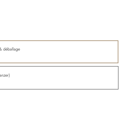
n & déballage
lanzer)