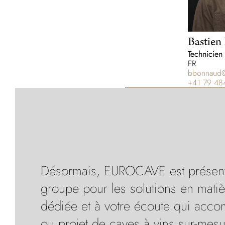
Bastien
Technicien
FR
bbonnaud@
+41 79 48
Désormais, EUROCAVE est présent en
groupe pour les solutions en matiè
dédiée et à votre écoute qui acco
ou projet de caves à vins sur-mesur