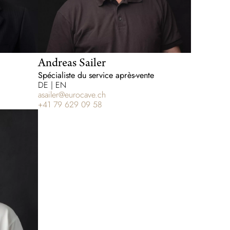
Andreas Sailer
Spécialiste du service après-vente
DE | EN
asailer@eurocave.ch
+41 79 629 09 58