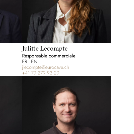
Julitte Lecompte
Responsable commerciale
FR | EN
jlecompte@eurocave.ch
+41 79 279 93 29