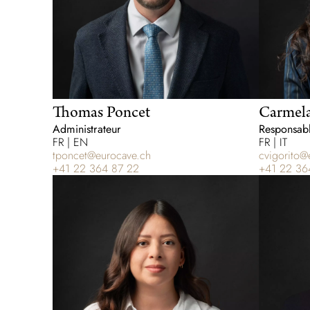
Thomas Poncet
Carmela
Administrateur
Responsabl
FR | EN
FR | IT
tponcet@eurocave.ch
cvigorito@
+41 22 364 87 22
+41 22 36