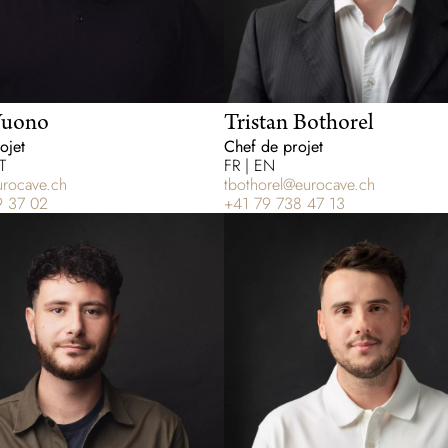
Vuono
Tristan Bothorel
ojet
Chef de projet
T
FR | EN
rocave.ch
tbothorel@eurocave.ch
9 37 02
+41 79 738 47 13