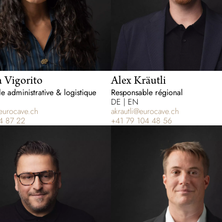
 Vigorito
Alex Kräutli
e administrative & logistique
Responsable régional
DE | EN
eurocave.ch
akrautli@eurocave.ch
4 87 22
+41 79 104 48 56