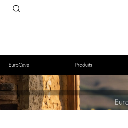
EuroCave
Produits
Euro