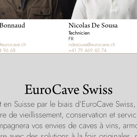
 Bonnaud
Nicolas De Sousa
Technicien
FR
eurocave.ch
ndesousa@eurocave.ch
4 96 68
+41 79 469 45 74
EuroCave Swiss
 Suisse par le biais d’EuroCave Swiss, dis
re de vieillissement, conservation et servi
mpagnera vos envies de caves à vins, armo
e avec des solutions à la fois originales, 