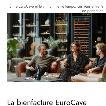
Entre EuroCave et le vin, un même tempo. Les liens entre l’art d
de perfection. 
La bienfacture EuroCave