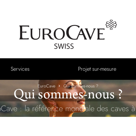
Services
Projet sur-mesure
EuroCave
Qui sommes-nous ?
Qui sommes-nous ?
Cave : la référence mondiale des caves à