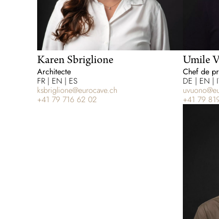
Karen Sbriglione
Umile 
Architecte
Chef de pr
FR | EN | ES
DE | EN | I
ksbriglione@eurocave.ch
uvuono@eu
+41 79 716 62 02
+41 79 81