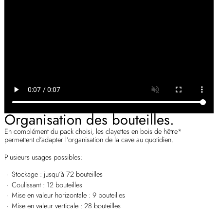
Organisation des bouteilles.
En complément du pack choisi, les clayettes en bois de hêtre*
permettent d’adapter l’organisation de la cave au quotidien.
Plusieurs usages possibles:
Stockage : jusqu’à 72 bouteilles
Coulissant : 12 bouteilles
Mise en valeur horizontale : 9 bouteilles
Mise en valeur verticale : 28 bouteilles