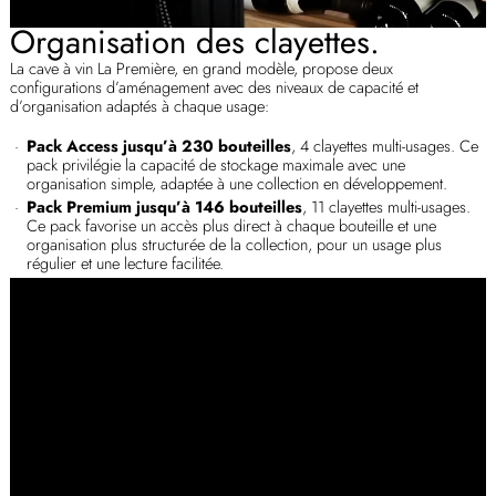
Organisation des clayettes.
La cave à vin La Première, en grand modèle, propose deux
configurations d’aménagement avec des niveaux de capacité et
d’organisation adaptés à chaque usage:
Pack Access jusqu’à 230 bouteilles
, 4 clayettes multi-usages. Ce
pack privilégie la capacité de stockage maximale avec une
organisation simple, adaptée à une collection en développement.
Pack Premium jusqu’à 146 bouteilles
, 11 clayettes multi-usages.
Ce pack favorise un accès plus direct à chaque bouteille et une
organisation plus structurée de la collection, pour un usage plus
régulier et une lecture facilitée.