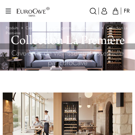
FR
Produits
Caves à vins
Nos gammes de caves à vin
Collection La
Première
Collection La Première
Cave à vin de vieillissement essentielle
par EuroCave