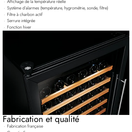
Affichage de la température réelle
Système d’alarmes (température, hygrométrie, sonde, filtre)
Filtre à charbon actif
Serrure intégrée
Fonction hiver
Fabrication et qualité
Fabrication française