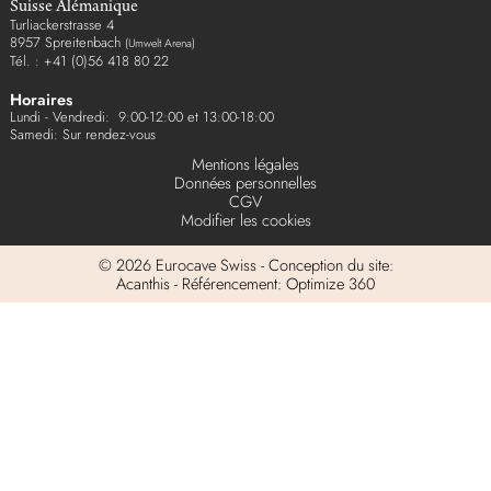
Suisse Alémanique
Turliackerstrasse 4
8957 Spreitenbach
(Umwelt Arena)
Tél. : +41 (0)56 418 80 22
Horaires
Lundi - Vendredi: 9:00-12:00 et 13:00-18:00
Samedi: Sur rendez-vous
Mentions légales
Données personnelles
CGV
Modifier les cookies
© 2026 Eurocave Swiss - Conception du site:
Acanthis - Référencement: Optimize 360