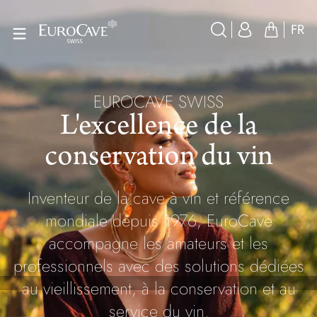
FR
EUROCAVE SWISS
L'excellence de la
conservation du vin
Inventeur de la cave à vin et référence
mondiale depuis 1976, EuroCave
accompagne les amateurs et les
professionnels avec des solutions dédiées
au vieillissement, à la conservation et au
service du vin.