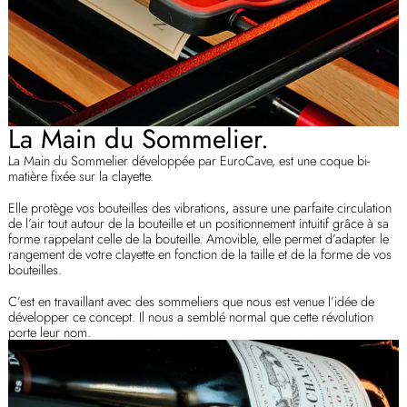
La Main du Sommelier.
La Main du Sommelier développée par EuroCave, est une coque bi-
matière fixée sur la clayette.
Elle protège vos bouteilles des vibrations, assure une parfaite circulation
de l’air tout autour de la bouteille et un positionnement intuitif grâce à sa
forme rappelant celle de la bouteille. Amovible, elle permet d’adapter le
rangement de votre clayette en fonction de la taille et de la forme de vos
bouteilles.
C’est en travaillant avec des sommeliers que nous est venue l’idée de
développer ce concept. Il nous a semblé normal que cette révolution
porte leur nom.