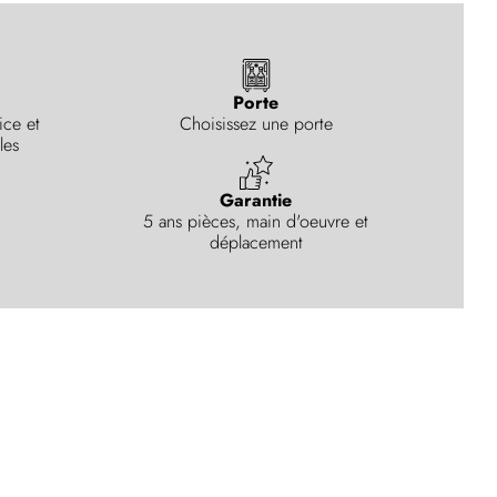
Porte
ice et
Choisissez une porte
les
Garantie
5 ans pièces, main d'oeuvre et
déplacement