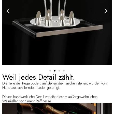
Weil jedes Detail zählt.
Die Teile der Regalböden, auf denen die Flaschen stehen, wurden von
Hand aus schillerndem Leder gefertigt.
Dieses handwerkliche Detail verleiht diesem außergewöhnlichen
Weinkeller noch mehr Raffinesse.