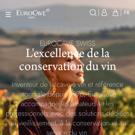
FR
EUROCAVE SWISS
L'excellence de la
conservation du vin
Inventeur de la cave à vin et référence
mondiale depuis 1976, EuroCave
accompagne les amateurs et les
professionnels avec des solutions dédiées
au vieillissement, à la conservation et au
service du vin.