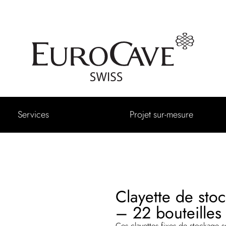
Services
Projet sur-mesure
Clayette de sto
– 22 bouteilles
Ces clayettes fixes de stockage 