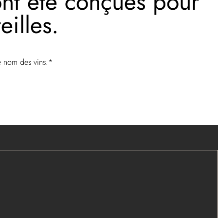
 ont été conçues pour
illes.
 le nom des vins.*