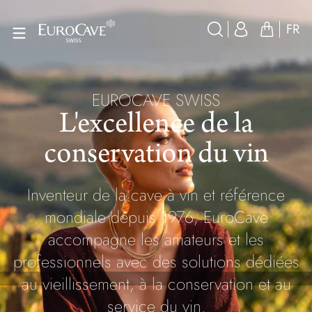
FR
EUROCAVE SWISS
L'excellence de la
conservation du vin
Inventeur de la cave à vin et référence
mondiale depuis 1976, EuroCave
accompagne les amateurs et les
professionnels avec des solutions dédiées
au vieillissement, à la conservation et au
service du vin.