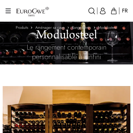
FR
Produits
Aménager sa cave
Rangements
Modulosteel
Modulosteel
Le rangement contemporain
personnalisable à l'infini