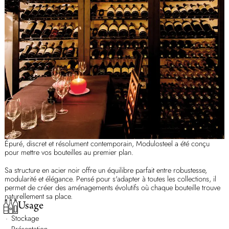
Épuré, discret et résolument contemporain, Modulosteel a été conçu
pour mettre vos bouteilles au premier plan.
Sa structure en acier noir offre un équilibre parfait entre robustesse,
modularité et élégance. Pensé pour s'adapter à toutes les collections, il
permet de créer des aménagements évolutifs où chaque bouteille trouve
naturellement sa place.
Usage
Stockage
Présentation