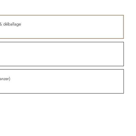
n & déballage
lanzer)