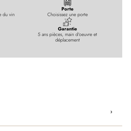
Porte
e du vin
Choisissez une porte
Garantie
5 ans pièces, main d'oeuvre et
déplacement