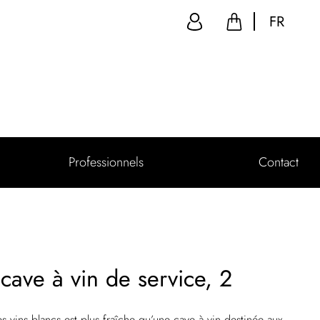
FR
Professionnels
Contact
ave à vin de service, 2
s vins blancs est plus fraîche qu’une cave à vin destinée aux