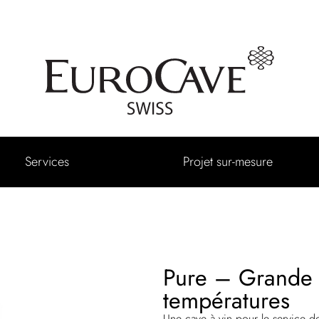
Services
Projet sur-mesure
Pure – Grande c
températures
Une cave à vin pour le service de