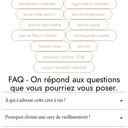
température maîtrisée
hygrométrie contrôlée
porte vitrée anti-UV
alarme température
alarme hygrométrie
alarme sonde
alarme filtre à charbon
alarme porte ouverte
fonction hiver
serrure
émissions sonores 37dB
support bouteille individuel
FAQ - On répond aux questions
que vous pourriez vous poser.
À qui s’adresse cette cave à vin ?
Pourquoi choisir une cave de vieillissement ?