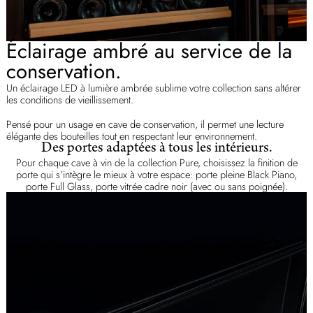
Éclairage ambré au service de la
conservation.
Un éclairage LED à lumière ambrée sublime votre collection sans altérer
les conditions de vieillissement.
Pensé pour un usage en cave de conservation, il permet une lecture
élégante des bouteilles tout en respectant leur environnement.
Des portes adaptées à tous les intérieurs.
Pour chaque cave à vin de la collection Pure, choisissez la finition de
porte qui s’intègre le mieux à votre espace: porte pleine Black Piano,
porte Full Glass, porte vitrée cadre noir (avec ou sans poignée).