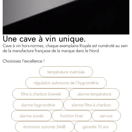
Une cave à vin unique.
Cave à vin hors-normes, chaque exemplaire Royale est numéroté au sein
de la manufacture française de la marque dans le Nord.
Choisissez l’excellence !
température maitrisée
régulation autonome de l'hygrométrie
filtre à charbon breveté
alarme température
alarme hygrométrie
alarme filtre à charbon
alarme sonde
fonction hiver
serrure
émissions sonores 34dB
garantie 10 ans