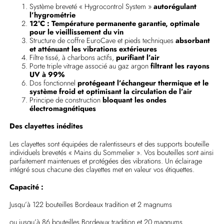
Système breveté « Hygrocontrol System »
autorégulant
l’hygrométrie
12°C : Température permanente garantie, optimale
pour le vieillissement du vin
Structure de coffre EuroCave et pieds techniques
absorbant
et atténuant les vibrations extérieures
Filtre tissé, à charbons actifs,
purifiant l’air
Porte triple vitrage associé au gaz argon
filtrant les rayons
UV à 99%
Dos fonctionnel
protégeant l’échangeur thermique et le
système froid et optimisant la circulation de l’air
Principe de construction
bloquant les ondes
électromagnétiques
Des clayettes inédites
Les clayettes sont équipées de ralentisseurs et des supports bouteille
individuels brevetés « Mains du Sommelier ». Vos bouteilles sont ainsi
parfaitement maintenues et protégées des vibrations. Un éclairage
intégré sous chacune des clayettes met en valeur vos étiquettes.
Capacité :
Jusqu’à 122 bouteilles Bordeaux tradition et 2 magnums
ou jusqu’à 86 bouteilles Bordeaux tradition et 20 magnums