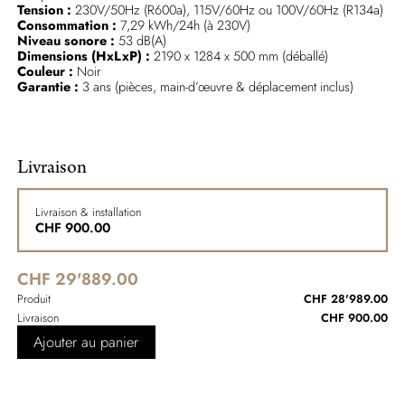
Tension :
230V/50Hz (R600a), 115V/60Hz ou 100V/60Hz (R134a)
Consommation :
7,29 kWh/24h (à 230V)
Niveau sonore :
53 dB(A)
Dimensions (HxLxP) :
2190 x 1284 x 500 mm (déballé)
Couleur :
Noir
Garantie :
3 ans (pièces, main-d’œuvre & déplacement inclus)
Livraison
Livraison & installation
CHF
900.00
CHF 29'889.00
Produit
CHF 28'989.00
Livraison
CHF 900.00
Ajouter au panier