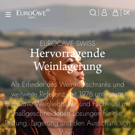
DE
EUROCAVE SWISS
Hervorragende
Weinlagerung
Als Erfinder des Weinkühlschranks und
weltweite Referenz seit 1976 unterstützt
EuroCave Weinliebhaber und Fachleute mit
maßgeschneiderten Lösungen für die
Reifung, Lagerung und den Ausschank von
Wein.