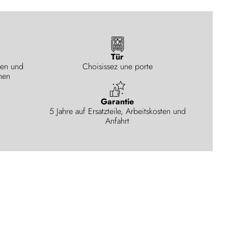
Tür
gen und
Choisissez une porte
hen
Garantie
5 Jahre auf Ersatzteile, Arbeitskosten und
Anfahrt