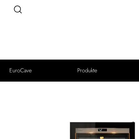
EuroCave
Produkte