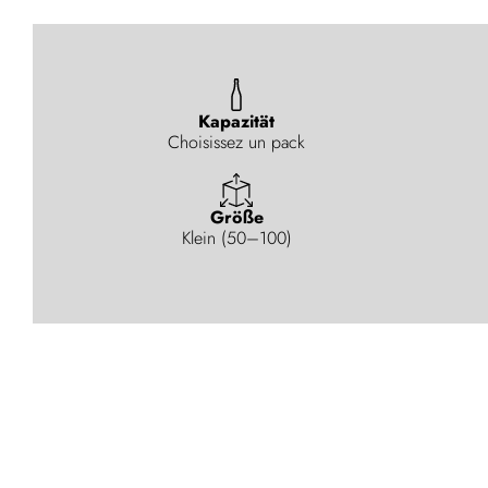
Kapazität
Choisissez un pack
Größe
Klein (50–100)