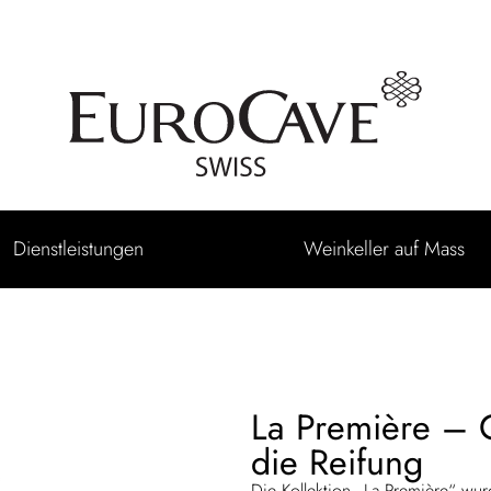
Dienstleistungen
Weinkeller auf Mass
La Première – 
die Reifung
Die Kollektion „La Première“ wur