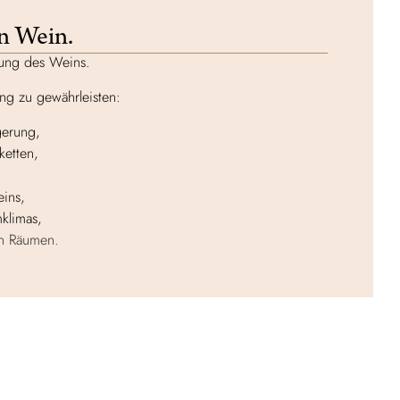
n Wein.
ifung des Weins.
ung zu gewährleisten:
gerung,
ketten,
ins,
klimas,
en Räumen.