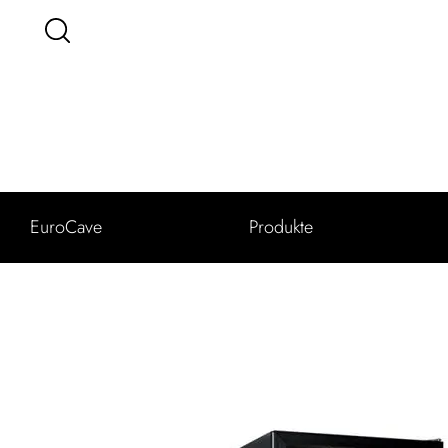
EuroCave
Produkte