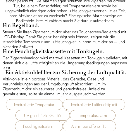
sicher geschützt. Die Alarmanlagen schützen Ihre Zigarren bei offener
Tür, bei einem Sensorfehler, bei Temperaturfehlern sowie bei
ungewöhnlich niedrigen oder hohen Luftfeuchtigkeitswerten. Ist es Zeit,
Ihren Aktivkohlefilter zu wechseln? Eine optische Alarmanzeige am
Bedienfeld Ihres Humidors macht Sie darauf aufmerksam.
Ein Regelband.
Steuern Sie Ihren Zigarrenhumidor über das Touchscreen-Bedienfeld mit
LCD-Display. Damit Sie ganz beruhigt sein können, zeigen wir die
tatsächliche Temperatur und Luftfeuchtigkeit in Ihrem Humidor an – und
nicht den Sollwert.
Eine Feuchtigkeitskassette mit Tonkugeln.
Der Zigarrenhumidor wird mit zwei Kassetten mit Tonkugeln geliefert, mit
denen sich die Luftfeuchtigkeit an die Umgebungsbedingungen anpassen
lässt.
Ein Aktivkohlefilter zur Sicherung der Luftqualität.
Aktivkohle ist ein poröses Material, das Gerüche, Gase und
Verunreinigungen aus der Umgebungsluft absorbiert. Um im
Zigarrenhumidor ein sauberes und geruchsfreies Umfeld zu
gewährleisten, sollte sie einmal im Jahr ausgetauscht werden.
kontrollierte Temperatur
kontrollierte Luftfeuchtigkeit
UV-geschützte Glastür
Temperaturalarm
Feuchtigkeitsalarm
Alarm bei offener Tür