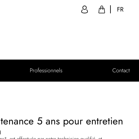
FR
Professionnels
Contact
tenance 5 ans pour entretien
n
s*, est effectuée par notre technicien qualifié, et