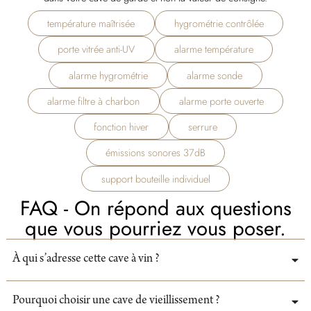
température maîtrisée
hygrométrie contrôlée
porte vitrée anti-UV
alarme température
alarme hygrométrie
alarme sonde
alarme filtre à charbon
alarme porte ouverte
fonction hiver
serrure
émissions sonores 37dB
support bouteille individuel
FAQ - On répond aux questions
que vous pourriez vous poser.
À qui s’adresse cette cave à vin ?
Pourquoi choisir une cave de vieillissement ?