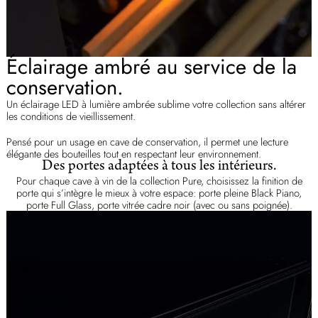
Éclairage ambré au service de la
conservation.
Un éclairage LED à lumière ambrée sublime votre collection sans altérer
les conditions de vieillissement.
Pensé pour un usage en cave de conservation, il permet une lecture
élégante des bouteilles tout en respectant leur environnement.
Des portes adaptées à tous les intérieurs.
Pour chaque cave à vin de la collection Pure, choisissez la finition de
porte qui s’intègre le mieux à votre espace: porte pleine Black Piano,
porte Full Glass, porte vitrée cadre noir (avec ou sans poignée).