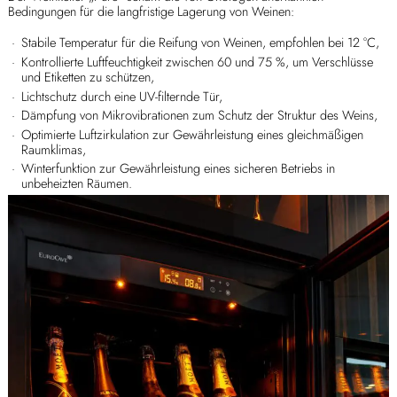
Bedingungen für die langfristige Lagerung von Weinen:
Stabile Temperatur für die Reifung von Weinen, empfohlen bei 12 °C,
Kontrollierte Luftfeuchtigkeit zwischen 60 und 75 %, um Verschlüsse
und Etiketten zu schützen,
Lichtschutz durch eine UV-filternde Tür,
Dämpfung von Mikrovibrationen zum Schutz der Struktur des Weins,
Optimierte Luftzirkulation zur Gewährleistung eines gleichmäßigen
Raumklimas,
Winterfunktion zur Gewährleistung eines sicheren Betriebs in
unbeheizten Räumen.