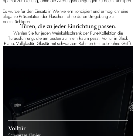
optimal zur Geltung, ohne die Alterungsbedingungen zu beeinträchtigen.
Es wurde für den Einsatz in Weinkellern konzipiert und ermöglicht eine
elegante Präsentation der Flaschen, ohne deren Umgebung zu
beeinträchtigen.
Türen, die zu jeder Einrichtung passen.
Wählen Sie für jeden Weinkühlschrank der Pure-Kollektion die
Türausführung, die am besten zu Ihrem Raum passt: Volltür in Black
Piano, Vollglastür, Glastür mit schwarzem Rahmen (mit oder ohne Griff).
Volltür
Schwarzes Klavier