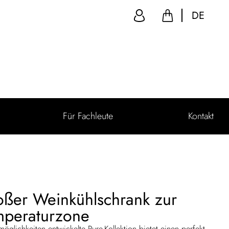
DE
Für Fachleute
Kontakt
oßer Weinkühlschrank zur
mperaturzone
tzmöglichkeiten entwickelte Pure-Kollektion bietet einen perfekt