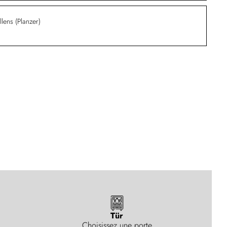
lens (Planzer)
Tür
Choisissez une porte