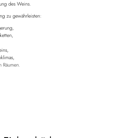
ifung des Weins.
ung zu gewährleisten:
gerung,
ketten,
ins,
klimas,
en Räumen.