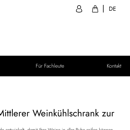
DE
Für Fachleute
Kontakt
ittlerer Weinkühlschrank zur
de entwickelt, damit Ihre Weine in aller Ruhe reifen können.