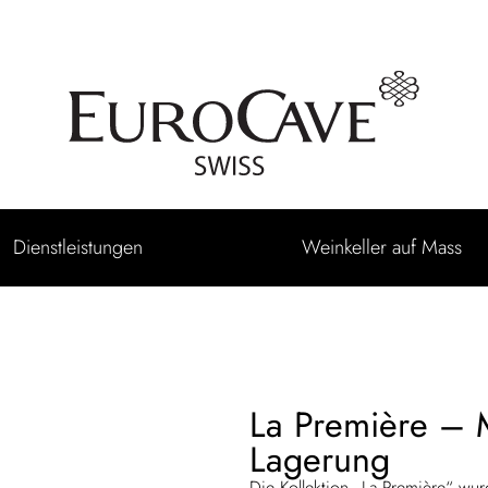
Dienstleistungen
Weinkeller auf Mass
La Première – M
Lagerung
Die Kollektion „La Première“ wur