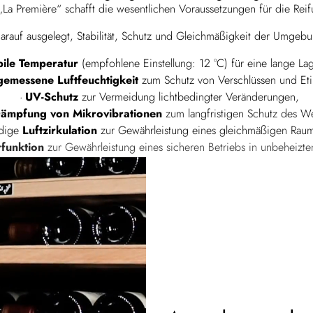
„La Première“ schafft die wesentlichen Voraussetzungen für die Re
darauf ausgelegt, Stabilität, Schutz und Gleichmäßigkeit der Umgeb
bile Temperatur
(empfohlene Einstellung: 12 °C) für eine lange La
emessene Luftfeuchtigkeit
zum Schutz von Verschlüssen und Eti
UV-Schutz
zur Vermeidung lichtbedingter Veränderungen,
ämpfung von Mikrovibrationen
zum langfristigen Schutz des We
ndige
Luftzirkulation
zur Gewährleistung eines gleichmäßigen Raum
funktion
zur Gewährleistung eines sicheren Betriebs in unbeheizt