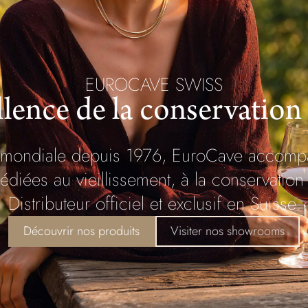
EUROCAVE SWISS
llence de la conservation
ce mondiale depuis 1976, EuroCave accompa
édiées au vieillissement, à la conservation 
Distributeur officiel et exclusif en Suisse.
Découvrir nos produits
Visiter nos showrooms