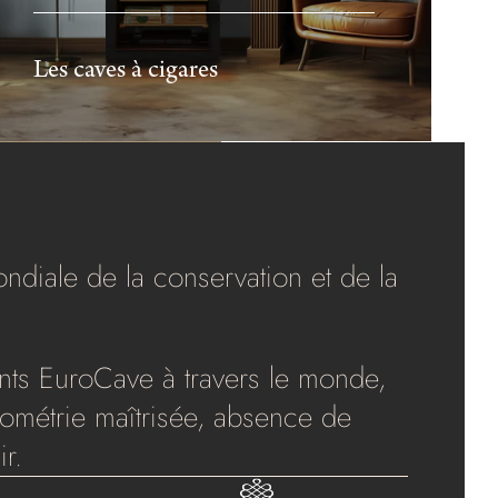
Les caves à cigares
diale de la conservation et de la
nts EuroCave à travers le monde,
grométrie maîtrisée, absence de
r.