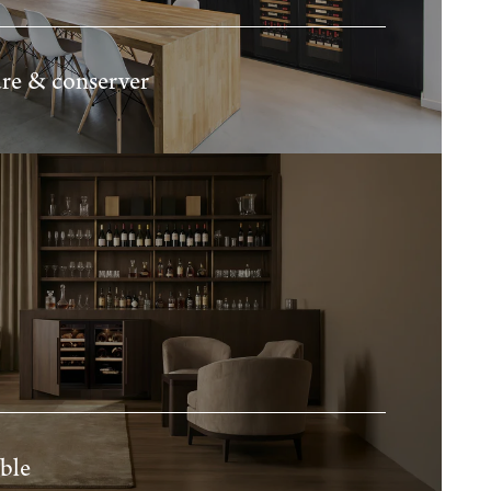
ure & conserver
able