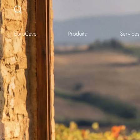
EuroCave
Produits
Services