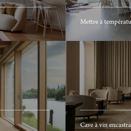
Mettre à températ
Cave à vin encastr