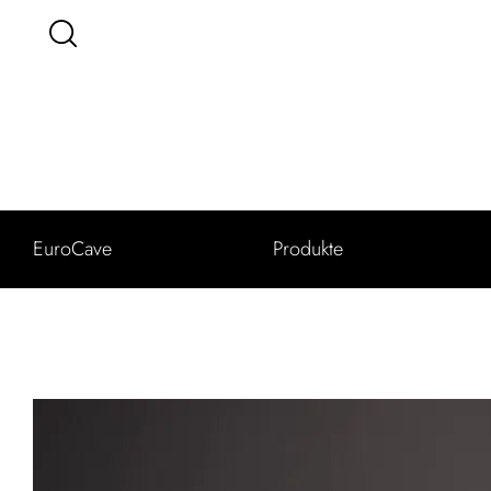
EuroCave
Produkte